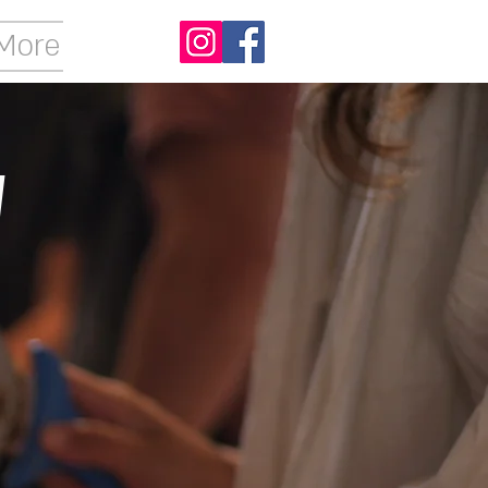
More
y